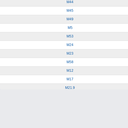
Module M18
(8 genes)
(4 items)
M44
GO:0006098
Pent
M45
GO:0046177
D-gluco
M49
GO:0019521
D-gluco
M5
GO:0042732
D-xyl
M53
Module M57
(5 genes)
(3 items)
M24
GO:0006006
Gluco
M23
M58
M12
M17
M21.9
M21.10
M21.14
M21.16
M21.17