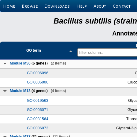
Home
Browse
Downloads
Help
About
Contact
Bacillus subtilis (stra
Annotat
GO term
Module M50
(6 genes)
(2 items)
GO:0006096
G
GO:0006006
Gluco
Module M13
(4 genes)
(4 items)
GO:0019563
Glyce
GO:0006071
Glyce
GO:0031564
Transc
GO:0006072
Glycerol-3-
Module M27
(31 genes)
(11 items)